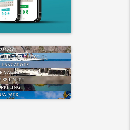
BUGGY
ÓN DE DELFINES
A LANZAROTE
P SAFARI
S WILDLIFE
ORKELING
UA PARK