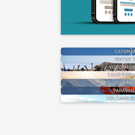
CATAMA
WATER T
VOLCANO E
TOUR POR L
JETSK
PARASAI
VOLCANO E