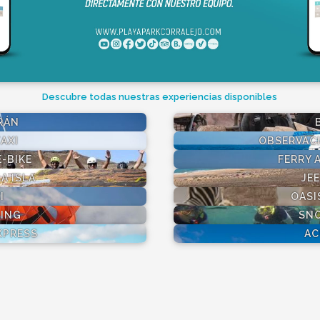
Descubre todas nuestras experiencias disponibles
RÁN
AXI
OBSERVACI
-BIKE
FERRY 
A ISLA
JEE
I
OASI
LING
SN
XPRESS
AC